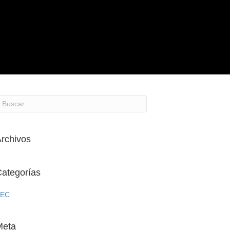
rchivos
ategorías
KEC
Meta