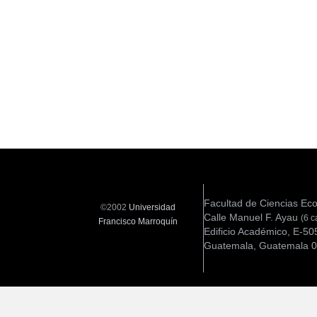
Facultad de Ciencias Ec
©2002
Universidad
Calle Manuel F. Ayau
(6 c
Francisco Marroquín
Edificio Académico, E-50
Guatemala, Guatemala 