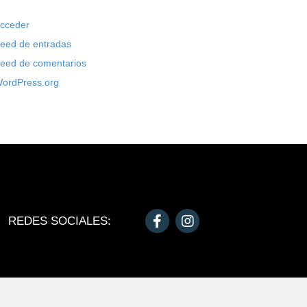
cceder
eed de entradas
eed de comentarios
ordPress.org
REDES SOCIALES: