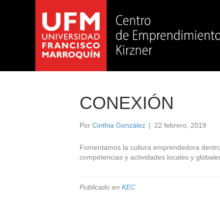
CONEXIÓN
Por
Cinthia González
|
22 febrero, 2019
Fomentamos la cultura emprendedora dentro y
competencias y actividades locales y globale
Publicado en
KEC