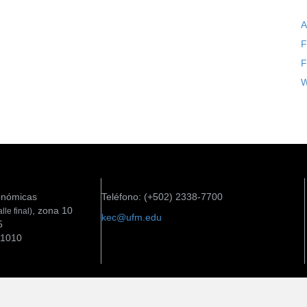
A
F
F
W
onómicas
Teléfono: (+502) 2338-7700
, zona 10
alle final)
kec@ufm.edu
5
01010