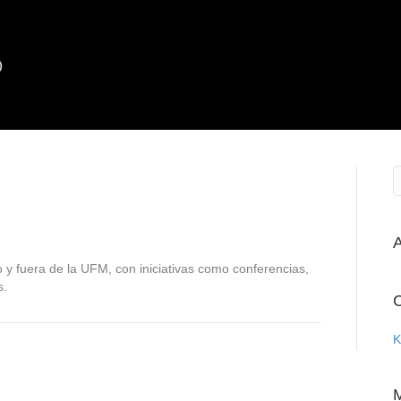
A
 fuera de la UFM, con iniciativas como conferencias,
s.
C