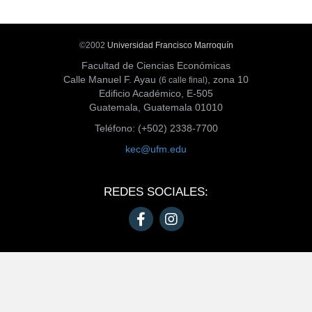
©2002
Universidad Francisco Marroquín
Facultad de Ciencias Económicas
Calle Manuel F. Ayau
, zona 10
(6 calle final)
Edificio Académico, E-505
Guatemala, Guatemala 01010
Teléfono: (+502) 2338-7700
kec@ufm.edu
REDES SOCIALES: